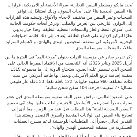
يُحدد مالكو ومشغلو السفن التجارية، سواءً الأجنبية أو الأمريكية، قرارات
بناء السفن الجديدة بناءً على أبحاث السوق، وذلك استنادًا إلى توافر
الشحنات وعمر السفن من مختلف الأحجام والأنواع. وتستند هذه القرارات
إلى التوازن التاريخي بين العرض والطلب. وتركز أبحاث حكومتنا الحالية
على أسواق النفط والغاز والمنتجات النفطية النظيفة. وهذا خيار بديهي
نظرًا لتركيز الإدارة على قطاع الطاقة. يُضاف إلى ذلك قائمة احتياجات
البحرية الأمريكية في منطقة المحيطين الهندي والهادئ، والاهتمام المتزايد
بناقلات المنتجات متوسطة المدى.
ذكر تقرير صادر عن مؤسسة التراث بعنوان "موجة المد" في الفترة ما بين
أبريل 2025 ويناير 2026، أنه "للتخفيف من الاعتماد المفرط الحالي على
الشحن الذي تسيطر عليه الصين، ستحتاج الدولة إلى ما مجموعه 1315
سفينة إضافية ترفع العلم الأمريكي ويعمل بها طاقم أمريكي من ست
فئات مختلفة: 960 سفينة حاويات؛ 122 ناقلة نفط؛ 33 ناقلة غاز طبيعي
مسال؛ 77 سفينة دحرجة؛ 106 سفن شحن سائبة".
على الصعيد العالمي، نوقش تقدير المئة سفينة متوسطة المدى قبل عشر
سنوات نظراً لتقدم عمر الأساطيل الأجنبية والطلب عليها. وقد لبّى تصميم
"السفن الصديقة للبيئة" هذا المطلب قبل عقد من الزمن، مما أدى إلى
تسارع بناء السفن في الولايات المتحدة والشرق الأقصى. ويستند هذا
التقدير الحالي حصراً إلى المتطلبات اللوجستية لدعم مسرح العمليات
العسكرية في منطقة المحيطين الهندي والهادئ.
تخضع صناعة بناء السفن أيضاً لتقييمها الخاص للسوق والتكاليف. تخيّل