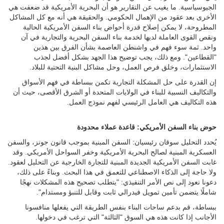
الجيوسياسية. ما يغيب عن التقارير هو أن البحرية الأمريكية قد ضعفت هي
الأخرى بعد عقود من الإهمال الحكومي. والحقيقة هي أنه مع كل المشاكل
المطروحة، لا يمكن إصلاح قدرة أحواض بناء السفن الأمريكية الحالية
ونقص القوى العاملة لديها لخدمة بناء السفن البحرية والتجارية في آن
واحد. ثمة سوء فهم في واشنطن العاصمة بشأن الفرق بين هذين
"القطاعين". ومع ذلك، يجب توضيح هذا الجهد بشكل أفضل لجذب
الاستثمارات، وخلق فرص العمل، وحل مشاكل البنية التحتية للبلاد.
إن القدرة على حل المشكلة التجارية تكمن ببساطة في فهم الأسواق
والتكاليف النسبية للبناء في الولايات المتحدة أو الشرق الأقصى، حيث أن
هذه التكاليف هي العامل الرئيسي لفهم نموذج العمل.
حوض بناء السفن الأمريكي: قاعدة عملاء محدودة
يُحدد التحليل سوقان رئيسيان: السفن المبنية بموجب قانون جونز، والسفن
العسكرية المبنية لصالح البحرية الأمريكية وخفر السواحل الأمريكي. وقد
غابت السفن الأمريكية الجديدة المبنية للتجارة الخارجية عن التحليل لعقود.
ولا حاجة إلى الذكاء الاصطناعي للتعمق في هذا البحث. وبناءً على ذلك،
دعونا نعود إلى نص الأمر التنفيذي: "يتطلب تصحيح هذه المشكلات نهجًا
شاملًا يتضمن تأمين تمويل فيدرالي ثابت وقابل للتنبؤ ومستدام".
ببساطة، قم بدعم ساحات البناء بنفس الطريقة التي يفعلها منافسونا
الأجانب إذا كانت هذه هي السوق "الثالثة" التي ترغب في دخولها.