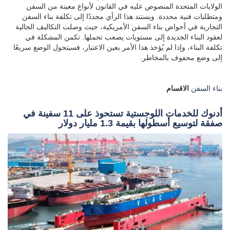
الولايات المتحدة المنصوص عليه في القانون لأنواع معينة من السفن
ومتطلبات فنية محددة. ويستند هذا الرأي مجددًا إلى تكلفة بناء السفن
التجارية في أحواض بناء السفن الأمريكية، حيث وصلت التكاليف الحالية
لعقود البناء الجديدة إلى مستويات يصعب تحملها. تكمن المشكلة في
تكلفة البناء، وإذا لم يُؤخذ هذا الأمر بعين الاعتبار، فسيتحول الوضع سريعًا
إلى وضع محفوف بالمخاطر.
بناء السفن
الاقسام
أدنوك للخدمات اللوجستية تستحوذ على 11 سفينة في
صفقة لتوسيع أسطولها بقيمة 1.3 مليار دولار