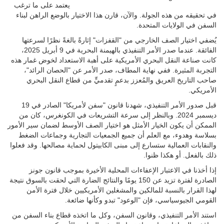
يعتمد على ما ترغب
في تحقيقه من هذه الجولة. والآن، قارن هذا الاختيار بالوضع الراهن لبناء
السفن في الولايات المتحدة.
يُضفي اختيار الصف الخارجي من "القفزات" إثارةً بالغةً نظرًا لسرعتها
الفائقة. عندما صدر الأمر التنفيذي بالهيمنة البحرية في 9 أبريل 2025،
كانت صناعة النقل البحري الأمريكية على أهبة الاستعداد لخوض غمار هذه
التجربة المثيرة. ففي نهاية المطاف، صدر الأمر عن "الحصان الرائد"،
صاحب التاريخ العريق والمُعزز بدعمٍ تقدميٍّ من قطاع النقل البحري
الأمريكي.
قبل صدور الأمر التنفيذي، شهدنا قانون "سفن لأمريكا" الصادر في 19
ديسمبر 2024. وبالنظر إلى سرعة التشريعات في الكونغرس، كان من
الممكن أن يكون الخيار الأمثل هو اختيار الصف الأوسط لضمان سير الأمور
بسلاسة وهدوء، مع العلم أن جميع الجمعيات التجارية وجماعات الضغط
والنقابات العمالية ستسارع إلى مبنى الكابيتول لحماية مصالحها. وقد فعلوا
ذلك بالفعل. أو هكذا ظنوا.
إذا أخذنا في الاعتبار الإعفاءات المحلية الأخيرة بموجب قانون جونز
الصادرة لفترة تزيد عن 150 يومًا والنتائج الضارة التي لحقت بالسوق نتيجة
لهذا القرار بالنسبة للمالكين والمشغلين الأمريكيين خلال فترة الأمن
القومي الجيوسياسي، فإن "الوعود" تبدو وكأنها ضائعة.
استند الأمر التنفيذي، وقانون السفن، وكل ما اتخذه قطاع بناء السفن من