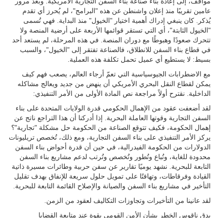
مواقف، إلى إعادة بناء صناعة بناء السفن التجارية الأمريكية. وبعد مرور
عامين تقريبًا منذ إعلان واشنطن عن هذه "البرامج"، لم يُحرز أي تقدم
يُذكر. كان ينبغي إدراك أهمية اختيار "الخيول" منذ البداية. فهي تُسمى
"الخيول الثابتة"، أي التي تستقر قوائمها الأربعة على أرضية المنصة ولا
تتحرك صعودًا وهبوطًا مع دوران المنصة. في هذه المرحلة، لم يستعد أحد
في قطاع بناء السفن للانطلاق، فالصناعة تفتقر إلى "الخيول"، والسبب
بسيط: لا يستطيع أي عميل تحمل تكلفة هذه العملية.
مع الاضطرابات الجيوسياسية التي تعمّ أرجاء العالم، يصعب فهم كيف
يمكن لقطاع النقل البحري الأمريكي أن ينهض من جديد ويعالج مشاكله
الداخلية. نقترح أولاً مراجعة نص المادة الأولى من الأمر التنفيذي:
لقد أضعفت عقود من الإهمال الحكومي قدرة الولايات المتحدة على بناء
السفن التجارية وقوتها العاملة البحرية. إذا أدركنا أن هذا التراجع ناتج عن
إهمال الحكومة، فكيف تتوقع الصناعة من الحكومة حل مشكلة "تجارية"؟
يركز الأمر التنفيذي على بناء السفن التجارية، ومع ذلك، تُخصص تريليونات
الدولارات من الحكومة الفيدرالية، في حين أن قدرة أحواض بناء السفن
محدودة للغاية، وتُباع وتُطور وتُخصص وتُرتب لدعم مشاريع بناء السفن
التابعة للبحرية. نشهد يوميًا تقارير عن سفن حربية وطائرات مسيرة ذاتية
القيادة وفرقاطات، وتهافتًا على تمويل حلول سريعة للإنفاق بهدف تقليل
التأخير في مشاريع بناء السفن والصيانة والإصلاح القائمة التابعة للبحرية.
لقد عانينا من التأخيرات وتجاوزات التكاليف لعقود من الزمن.
يدق ناقوس الخطر بشأن الأمن القومي بقوة عند متابعة القضايا