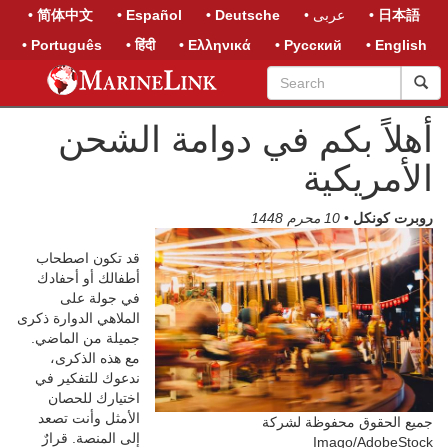
• 日本語
• عربى
• Deutsche
• Español
• 简体中文
• Português
• हिंदी
• Ελληνικά
• Русский
• English
أهلاً بكم في دوامة الشحن
الأمريكية
روبرت كونكل
•
10 محرم 1448
قد تكون اصطحاب
أطفالك أو أحفادك
في جولة على
الملاهي الدوارة ذكرى
جميلة من الماضي.
مع هذه الذكرى،
ندعوك للتفكير في
اختيارك للحصان
الأمثل وأنت تصعد
جميع الحقوق محفوظة لشركة
إلى المنصة. قرارٌ
Imago/AdobeStock