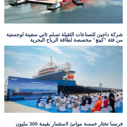
شركة داجين للصناعات الثقيلة تسلم ثاني سفينة لوجستية
من فئة "كينغ" مخصصة لطاقة الرياح البحرية
فرنسا تختار خمسة موانئ لاستثمار بقيمة 300 مليون