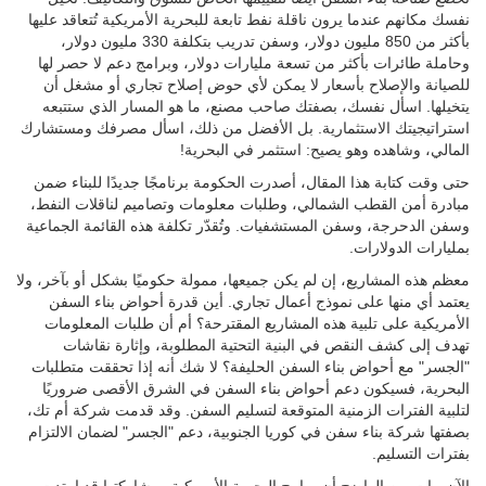
نفسك مكانهم عندما يرون ناقلة نفط تابعة للبحرية الأمريكية تُتعاقد عليها
بأكثر من 850 مليون دولار، وسفن تدريب بتكلفة 330 مليون دولار،
وحاملة طائرات بأكثر من تسعة مليارات دولار، وبرامج دعم لا حصر لها
للصيانة والإصلاح بأسعار لا يمكن لأي حوض إصلاح تجاري أو مشغل أن
يتخيلها. اسأل نفسك، بصفتك صاحب مصنع، ما هو المسار الذي ستتبعه
استراتيجيتك الاستثمارية. بل الأفضل من ذلك، اسأل مصرفك ومستشارك
المالي، وشاهده وهو يصيح: استثمر في البحرية!
حتى وقت كتابة هذا المقال، أصدرت الحكومة برنامجًا جديدًا للبناء ضمن
مبادرة أمن القطب الشمالي، وطلبات معلومات وتصاميم لناقلات النفط،
وسفن الدحرجة، وسفن المستشفيات. وتُقدّر تكلفة هذه القائمة الجماعية
بمليارات الدولارات.
معظم هذه المشاريع، إن لم يكن جميعها، ممولة حكوميًا بشكل أو بآخر، ولا
يعتمد أي منها على نموذج أعمال تجاري. أين قدرة أحواض بناء السفن
الأمريكية على تلبية هذه المشاريع المقترحة؟ أم أن طلبات المعلومات
تهدف إلى كشف النقص في البنية التحتية المطلوبة، وإثارة نقاشات
"الجسر" مع أحواض بناء السفن الحليفة؟ لا شك أنه إذا تحققت متطلبات
البحرية، فسيكون دعم أحواض بناء السفن في الشرق الأقصى ضروريًا
لتلبية الفترات الزمنية المتوقعة لتسليم السفن. وقد قدمت شركة أم تك،
بصفتها شركة بناء سفن في كوريا الجنوبية، دعم "الجسر" لضمان الالتزام
بفترات التسليم.