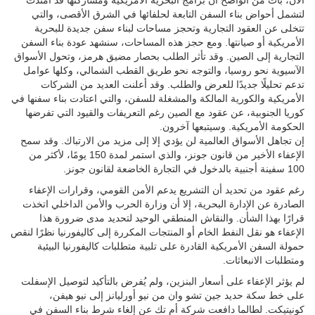
الآن، بات من الواضح أن برامج البحرية الأمريكية ومشاركتها قد امتدت
لتشمل أحواض بناء السفن التابعة لحلفائها في الشرق الأقصى، والتي
تتخلى عن العقود التجارية وتحجز مساحات لبناء سفن جديدة للبحرية
الأمريكية أو صيانتها. ومع حجز هذه المساحات، سنشهد عودة بناء السفن
التجارية إلى الصين. وقد تأثر الطلب بحصار مضيق هرمز، وتحول الأسواق
الآسيوية نحو روسيا، والتوجه نحو طريق القطب الشمالي، وكلها عوامل
تدعم تحليلًا جديدًا للعرض والطلب. وقد أعلنت العديد من الشركات
الأمريكية والكورية المالكة والمشغلة للسفن، والتي اعتادت بناء سفنها في
كوريا الجنوبية، عن عقود مع الصين رغم التعريفات والقيود التي تفرضها
الحكومة الأمريكية. وسيتبعها آخرون.
إن تجاهل الأسواق العالمية لن يؤدي إلا إلى مزيد من الارتباك. وقد سمح
الإعفاء الأخير من قانون جونز، والذي استمر لمدة 150 يومًا، لأكثر من
100 سفينة أجنبية بالدخول في التجارة الخاضعة لقانون جونز.
رغم عقود من تحديد أن التشريع يدعم الأمن القومي، وقرارات الإعفاء
الصادرة عن الإدارة البحرية، إلا أن وزارة الحرب والأمن الداخلي اتخذت
قرارًا بهذا الشأن. والنقاش المنطقي الوحيد لتحديد مدى ضرورة هذا
الإعفاء هو نقل النفط الخام أو المنتجات المكررة إلى كاليفورنيا نظرًا لنقص
حمولة السفن الأمريكية القادرة على تلبية متطلبات كاليفورنيا البيئية
ومتطلبات الانبعاثات.
لم يؤثر الإعفاء على أسعار البنزين، ولم يُفرض بالتأكيد لتوصيل الإسفلت
على خط سكة حديد جين تشو وان من نيو أورليانز إلى نيو هيفن،
كونيتيكت. لطالما دافعت شركة أم تك عن إلغاء شرط بناء السفن في